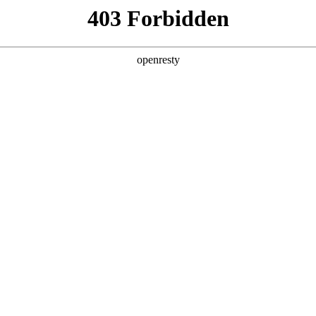
，
！
企业销售部门，大型客服中心等，
作挑战重重。
上手慢
、产品知识的重复授课费用高昂
，难以规模化开展
战能力
，销售知识获取总是滞后
验，培训知识难以灵活应用
习效率低
客观分析，反馈滞后
推广需统一话术培训，降低集中培训成本。